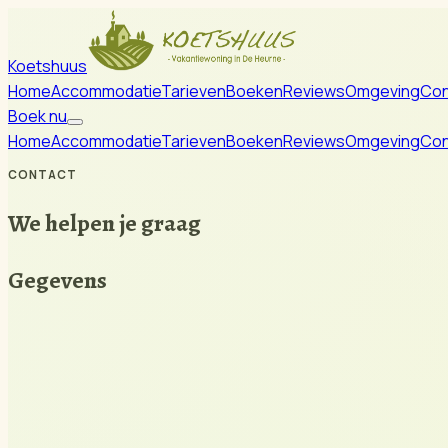
Koetshuus
Home
Accommodatie
Tarieven
Boeken
Reviews
Omgeving
Con
Boek nu
Home
Accommodatie
Tarieven
Boeken
Reviews
Omgeving
Con
CONTACT
We helpen je graag
Gegevens