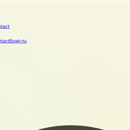
tact
tact
Boek nu